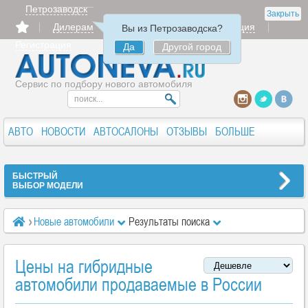
Петрозаводск
Закрыть
Дилерам
Продать
Авторизация
Вы из Петрозаводска?
Регистрация
Да
Другой город
Сервис по подбору нового автомобиля
АВТО
НОВОСТИ
АВТОСАЛОНЫ
ОТЗЫВЫ
БОЛЬШЕ
БЫСТРЫЙ
ВЫБОР МОДЕЛИ
Новые автомобили
Результаты поиска
Цены на гибридные
автомобили продаваемые в России